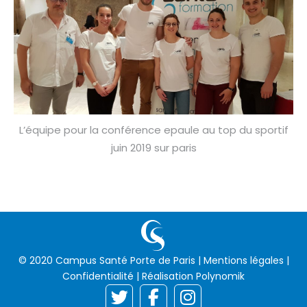
L’équipe pour la conférence epaule au top du sportif
juin 2019 sur paris
© 2020 Campus Santé Porte de Paris |
Mentions légales
|
Confidentialité
| Réalisation
Polynomik