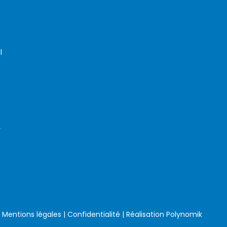
l
r
|
Mentions légales
|
Confidentialité
| Réalisation
Polynomik