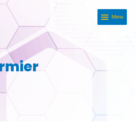
Menu
irmier