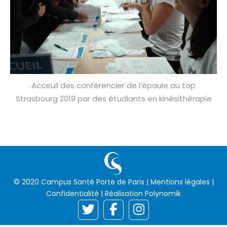
Acceuil des conférencier de l’épaule au top
Strasbourg 2019 par des étudiants en kinésithérapie
© 2020 Campus Santé Porte de Paris |
Mentions légales
|
Confidentialité
| Réalisation
Polynomik