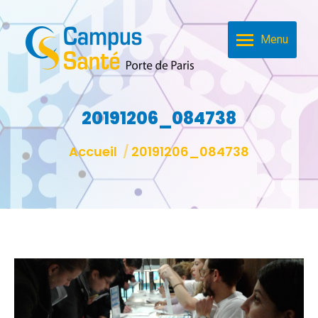
Menu
20191206_084738
Vous êtes ici :
Accueil
20191206_084738