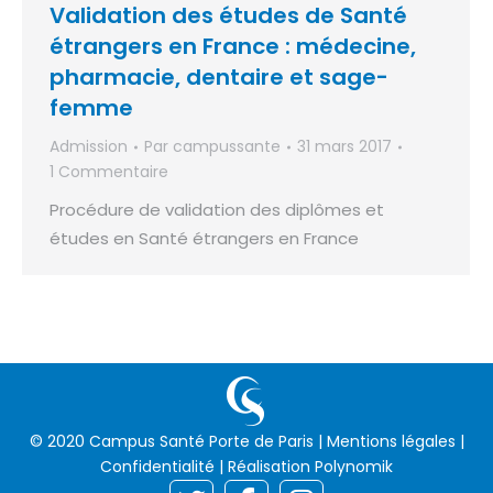
Validation des études de Santé
étrangers en France : médecine,
pharmacie, dentaire et sage-
femme
Admission
Par
campussante
31 mars 2017
1 Commentaire
Procédure de validation des diplômes et
études en Santé étrangers en France
© 2020 Campus Santé Porte de Paris |
Mentions légales
|
Confidentialité
| Réalisation
Polynomik