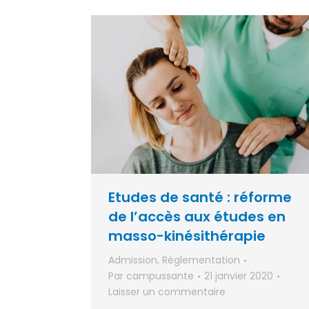
Etudes de santé : réforme
de l’accès aux études en
masso-kinésithérapie
Admission
,
Réglementation
Par
campussante
21 janvier 2020
Laisser un commentaire