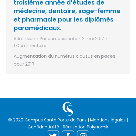
troisième année d’études de
médecine, dentaire, sage-femme
et pharmacie pour les diplômés
paramédicaux.
Admission
Par
campussante
2 mai 2017
1 Commentaire
Augmentation du numérus clausus en paces
pour 2017
© 2020 Campus Santé Porte de Paris |
Mentions légales
|
Confidentialité
| Réalisation
Polynomik