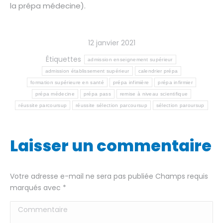
la prépa médecine).
12 janvier 2021
Étiquettes
admission enseignement supérieur
admission établissement supérieur
calendrier prépa
formation supérieure en santé
prépa infimière
prépa infirmier
prépa médecine
prépa pass
remise à niveau scientifique
réussite parcoursup
réussite sélection parcoursup
sélection paroursup
Laisser un commentaire
Votre adresse e-mail ne sera pas publiée Champs requis
marqués avec
*
Commentaire