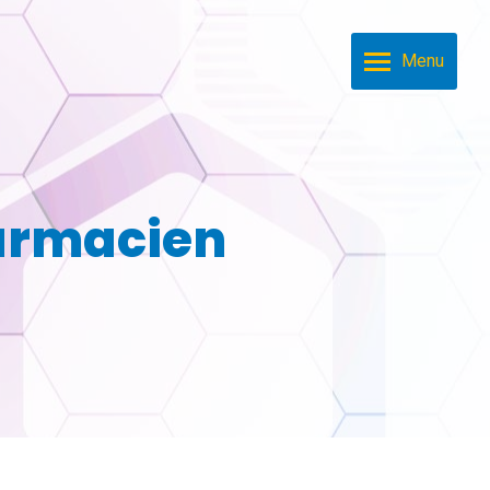
Menu
armacien