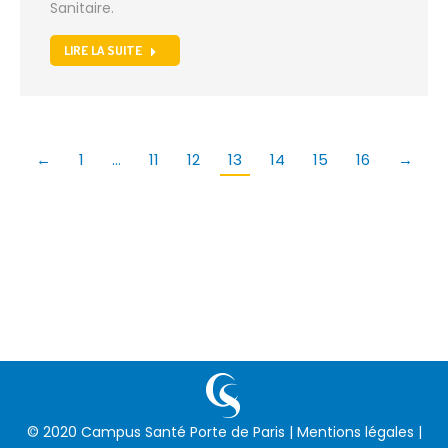
Sanitaire.
LIRE LA SUITE
←
1
…
11
12
13
14
15
16
→
© 2020 Campus Santé Porte de Paris |
Mentions légales
|