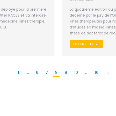
é déployé pour la première
La quatrième édition du p
ter PACES et va interdire
décerné par le jury de l’
édecine, kinésithérapie,
kinésithérapeutes pour l
018.
d’études en masso-kinés
thèse de doctorat de rec
LIRE LA SUITE
←
1
…
6
7
8
9
10
…
16
→