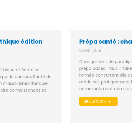
thique édition
Prépa santé : c
6 avril 2018
Changement de paradigme
prépa paces : faut-il fai
éthique et Santé se
l’année concurrentielle 
sé par le campus Santé de
médcine) pratiquement in
 en masso-kinésithérapie
communément admise po
itaire connaissances et
LIRE LA SUITE