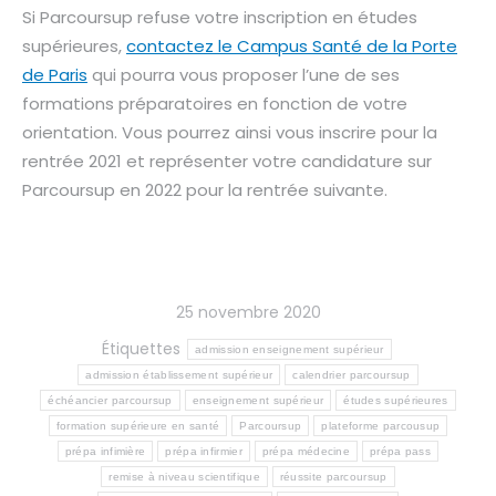
Si Parcoursup refuse votre inscription en études
supérieures,
contactez le Campus Santé de la Porte
de Paris
qui pourra vous proposer l’une de ses
formations préparatoires en fonction de votre
orientation. Vous pourrez ainsi vous inscrire pour la
rentrée 2021 et représenter votre candidature sur
Parcoursup en 2022 pour la rentrée suivante.
25 novembre 2020
Étiquettes
admission enseignement supérieur
admission établissement supérieur
calendrier parcoursup
échéancier parcoursup
enseignement supérieur
études supérieures
formation supérieure en santé
Parcoursup
plateforme parcousup
prépa infimière
prépa infirmier
prépa médecine
prépa pass
remise à niveau scientifique
réussite parcoursup