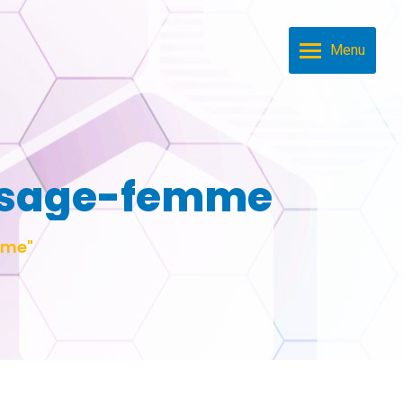
Menu
 sage-femme
mme"