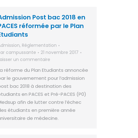
Admission Post bac 2018 en
PACES réformée par le Plan
Etudiants
Admission
,
Réglementation
Par
campussante
21 novembre 2017
Laisser un commentaire
La réforme du Plan Etudiants annoncée
par le gouvernement pour l’admission
post bac 2018 à destination des
étudiants en PACES et Pré-PACES (P0)
Medsup afin de lutter contre l’échec
des étudiants en première année
universitaire de médecine.