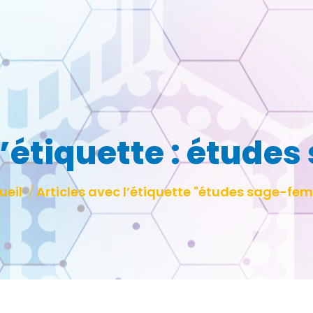
’étiquette :
études
êtes ici :
ueil
Articles avec l’étiquette "études sage-fe