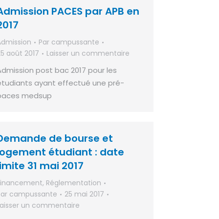
Admission PACES par APB en
2017
Admission
Par
campussante
25 août 2017
Laisser un commentaire
Admission post bac 2017 pour les
étudiants ayant effectué une pré-
paces medsup
Demande de bourse et
logement étudiant : date
limite 31 mai 2017
Financement
,
Réglementation
Par
campussante
25 mai 2017
Laisser un commentaire